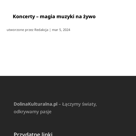
Koncerty – magia muzyki na żywo
utworzone przez
Redakcja
|
mar 5, 2024
DolinaKulturalna.pl
– Łączymy światy,
odkrywamy pasje
Przydatne linki