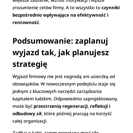
większe zaufanie, wzrost motywacji i lepsze
zrozumienie celów firmy. A to wszystko to
czynniki
bezpośrednio wpływające na efektywność i
rentowność
.
Podsumowanie: zaplanuj
wyjazd tak, jak planujesz
strategię
Wyjazd firmowy nie jest nagrodą ani ucieczką od
obowiązków. W nowoczesnym podejściu staje się
jednym z kluczowych narzędzi zarządzania
kapitałem ludzkim. Odpowiednio zaprojektowany,
może być
przestrzenią regeneracji, refleksji i
odbudowy sił
, które później pracują na korzyść
całej organizacji.
Zadbaj o ludzi, zanim przestaną mieć siłę