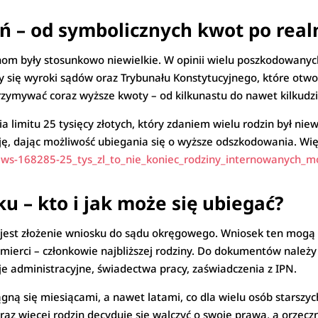
 – od symbolicznych kwot po real
inom były stosunkowo niewielkie. W opinii wielu poszkodowany
ły się wyroki sądów oraz Trybunału Konstytucyjnego, które otw
rzymywać coraz wyższe kwoty – od kilkunastu do nawet kilkudzie
a limitu 25 tysięcy złotych, który zdaniem wielu rodzin był nie
ję, dając możliwość ubiegania się o wyższe odszkodowania. W
ews-168285-25_tys_zl_to_nie_koniec_rodziny_internowanych_m
u – kto i jak może się ubiegać?
jest złożenie wniosku do sądu okręgowego. Wniosek ten mogą
śmierci – członkowie najbliższej rodziny. Do dokumentów należ
zje administracyjne, świadectwa pracy, zaświadczenia z IPN.
iągną się miesiącami, a nawet latami, co dla wielu osób stars
z więcej rodzin decyduje się walczyć o swoje prawa, a orzecz