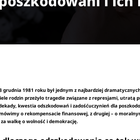
poszkodowani i ich 
 grudnia 1981 roku był jednym z najbardziej dramatycznyc
le rodzin przeżyło tragedie związane z represjami, utratą p
ekady, kwestia odszkodowań i zadośćuczynień dla poszkodow
ny mówimy o rekompensacie finansowej, z drugiej – o moral
ę za walkę o wolność i demokrację.