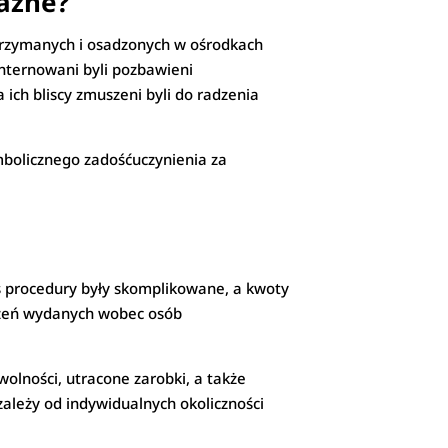
ważne?
atrzymanych i osadzonych w ośrodkach
 Internowani byli pozbawieni
 ich bliscy zmuszeni byli do radzenia
mbolicznego zadośćuczynienia za
as procedury były skomplikowane, a kwoty
eczeń wydanych wobec osób
olności, utracone zarobki, a także
ależy od indywidualnych okoliczności