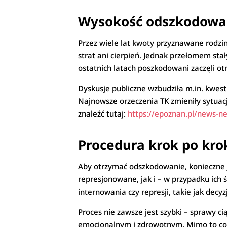
Wysokość odszkodowań
Przez wiele lat kwoty przyznawane rodz
strat ani cierpień. Jednak przełomem sta
ostatnich latach poszkodowani zaczęli ot
Dyskusje publiczne wzbudziła m.in. kwesti
Najnowsze orzeczenia TK zmieniły sytuac
znaleźć tutaj:
https://epoznan.pl/news-n
Procedura krok po krok
Aby otrzymać odszkodowanie, konieczne 
represjonowane, jak i – w przypadku ich 
internowania czy represji, takie jak decy
Proces nie zawsze jest szybki – sprawy c
emocjonalnym i zdrowotnym. Mimo to cora