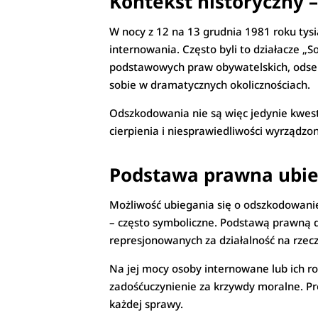
Kontekst historyczny 
W nocy z 12 na 13 grudnia 1981 roku tys
internowania. Często byli to działacze „So
podstawowych praw obywatelskich, odseparo
sobie w dramatycznych okolicznościach.
Odszkodowania nie są więc jedynie kwest
cierpienia i niesprawiedliwości wyrządzo
Podstawa prawna ubie
Możliwość ubiegania się o odszkodowanie
– często symboliczne. Podstawą prawną d
represjonowanych za działalność na rzec
Na jej mocy osoby internowane lub ich r
zadośćuczynienie za krzywdy moralne. Pr
każdej sprawy.