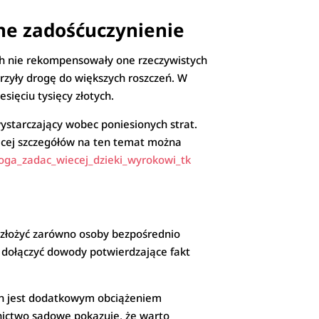
ne zadośćuczynienie
ch nie rekompensowały one rzeczywistych
orzyły drogę do większych roszczeń. W
sięciu tysięcy złotych.
wystarczający wobec poniesionych strat.
ięcej szczegółów na ten temat można
oga_zadac_wiecej_dzieki_wyrokowi_tk
 złożyć zarówno osoby bezpośrednio
y dołączyć dowody potwierdzające fakt
zych jest dodatkowym obciążeniem
nictwo sądowe pokazuje, że warto