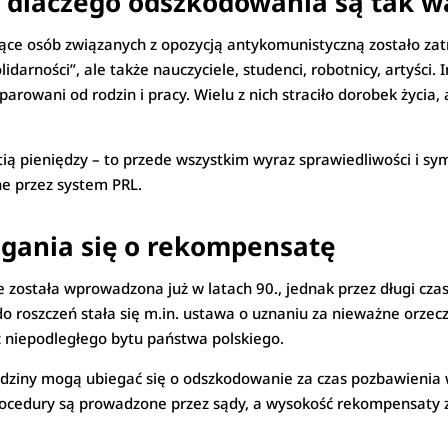
– dlaczego odszkodowania są tak 
iące osób związanych z opozycją antykomunistyczną zostało z
lidarności”, ale także nauczyciele, studenci, robotnicy, artyści.
wani od rodzin i pracy. Wielu z nich straciło dorobek życia, a
ią pieniędzy – to przede wszystkim wyraz sprawiedliwości i sy
ne przez system PRL.
gania się o rekompensatę
 została wprowadzona już w latach 90., jednak przez długi cz
o roszczeń stała się m.in. ustawa o uznaniu za nieważne orz
z niepodległego bytu państwa polskiego.
odziny mogą ubiegać się o odszkodowanie za czas pozbawienia w
ocedury są prowadzone przez sądy, a wysokość rekompensaty z