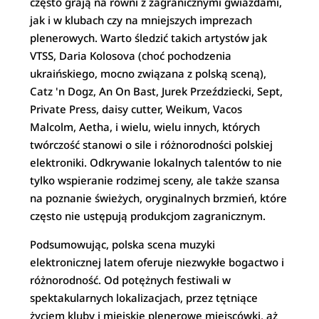
często grają na równi z zagranicznymi gwiazdami,
jak i w klubach czy na mniejszych imprezach
plenerowych. Warto śledzić takich artystów jak
VTSS, Daria Kolosova (choć pochodzenia
ukraińskiego, mocno związana z polską sceną),
Catz 'n Dogz, An On Bast, Jurek Przeździecki, Sept,
Private Press, daisy cutter, Weikum, Vacos
Malcolm, Aetha, i wielu, wielu innych, których
twórczość stanowi o sile i różnorodności polskiej
elektroniki. Odkrywanie lokalnych talentów to nie
tylko wspieranie rodzimej sceny, ale także szansa
na poznanie świeżych, oryginalnych brzmień, które
często nie ustępują produkcjom zagranicznym.
Podsumowując, polska scena muzyki
elektronicznej latem oferuje niezwykłe bogactwo i
różnorodność. Od potężnych festiwali w
spektakularnych lokalizacjach, przez tętniące
życiem kluby i miejskie plenerowe miejscówki, aż